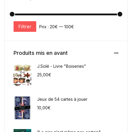
Filtrer
Prix :
20€
—
100€
Prix min
Prix max
Produits mis en avant
J.Solé - Livre "Boiseries"
25,00
€
Jeux de 54 cartes à jouer
10,00
€