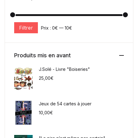
Filtrer
Prix :
0€
—
10€
Prix min
Prix max
Produits mis en avant
J.Solé - Livre "Boiseries"
25,00
€
Jeux de 54 cartes à jouer
10,00
€