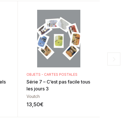
OBJETS - CARTES POSTALES
OBJETS - 
els
Série 7 – C’est pas facile tous
Série 8 –
les jours 3
modernit
Voutch
Voutch
13,50
€
13,50
€