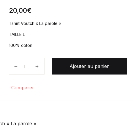
20,00
€
Tshirt Voutch « La parole »
TAILLE L
100% coton
quantité de Tshirt Voutch " La parole" Taille L
Ajouter au panier
Comparer
ch « La parole »