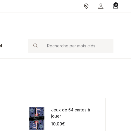
0
Search
t
Jeux de 54 cartes à
jouer
10,00
€