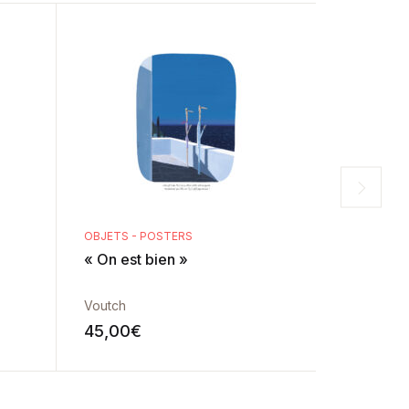
OBJETS - POSTERS
LIVRES - J
« On est bien »
« Bientôt 
Voutch
Voutch
45,00
€
12,00
€