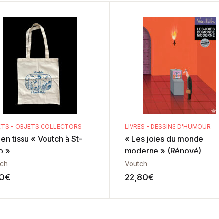
ETS - OBJETS COLLECTORS
LIVRES - DESSINS D'HUMOUR
en tissu « Voutch à St-
« Les joies du monde
o »
moderne » (Rénové)
tch
Voutch
0
€
22,80
€