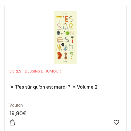
LIVRES - DESSINS D'HUMOUR
» T’es sûr qu’on est mardi ? » Volume 2
Voutch
19,80
€
Ajoute