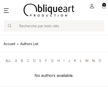
0
Search
Accueil
Authors List
ALL
A
B
C
D
E
F
G
H
I
J
K
L
M
N
O
P
No authors available.