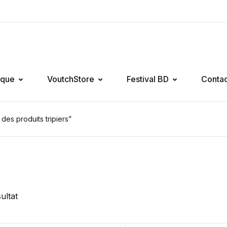
ique
VoutchStore
Festival BD
Contac
 des produits tripiers”
sultat