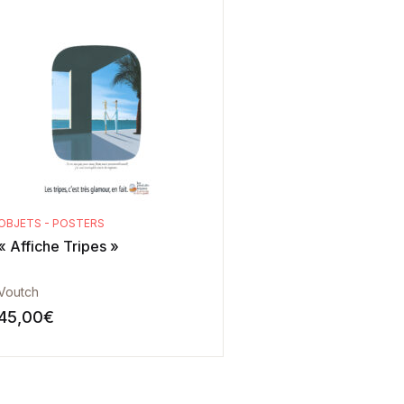
OBJETS - POSTERS
« Affiche Tripes »
Voutch
45,00
€