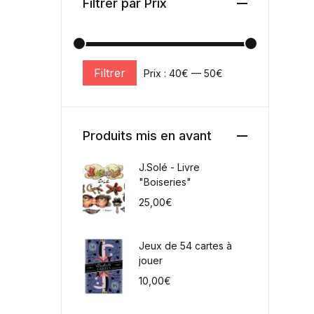
Filtrer par Prix
Filtrer
Prix :
40€
—
50€
Prix min
Prix max
Produits mis en avant
J.Solé - Livre
"Boiseries"
25,00
€
Jeux de 54 cartes à
jouer
10,00
€