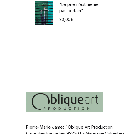
"Le pire n’est même
pas certain"
23,00
€
Pierre-Marie Jamet / Oblique Art Production
6 rue des Fauvelles 92250 La Garenne-Colombes