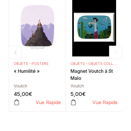
OBJETS - POSTERS
OBJETS - OBJETS COLLECTORS
O
« Humilité »
Magnet Voutch à St
«
Malo
Voutch
Voutch
V
45,00
€
5,00
€
4
Vue Rapide
Vue Rapide