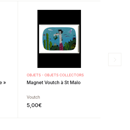
OBJETS - OBJETS COLLECTORS
LIVRES - J
e »
Magnet Voutch à St Malo
« La plan
Voutch
Voutch
5,00
€
8,90
€