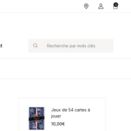
0
Search
t
Jeux de 54 cartes à
jouer
10,00
€