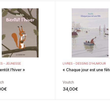
ES - JEUNESSE
LIVRES - DESSINS D'HUMOUR
entôt l’hiver »
« Chaque jour est une fêt
tch
Voutch
00
€
34,00
€