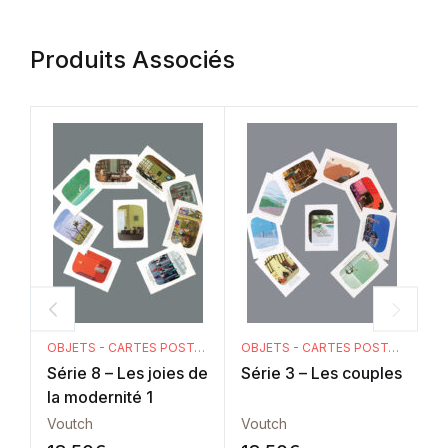
Produits Associés
OBJETS - CARTES POSTALES
OBJETS - CARTES POSTALES
Série 8 – Les joies de
Série 3 – Les couples
S
la modernité 1
Voutch
Voutch
V