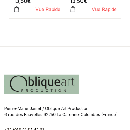
13,50
€
13,50
€
1
Vue Rapide
Vue Rapide
Pierre-Marie Jamet / Oblique Art Production
6 rue des Fauvelles 92250 La Garenne-Colombes (France)
+33 (0)6 81 54 43 61