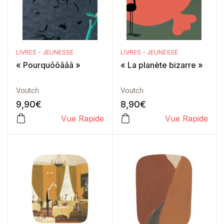
LIVRES - JEUNESSE
LIVRES - JEUNESSE
« Pourquôôâââ »
« La planète bizarre »
Voutch
Voutch
9,90
€
8,90
€
Vue Rapide
Vue Rapide