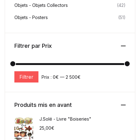
Objets - Objets Collectors
(42)
Objets - Posters
(51)
Filtrer par Prix
Filtrer
Prix :
0€
—
2 500€
Prix min
Prix max
Produits mis en avant
J.Solé - Livre "Boiseries"
25,00
€