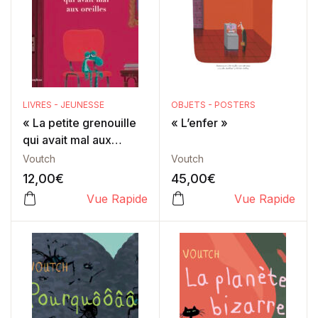
LIVRES - JEUNESSE
OBJETS - POSTERS
« La petite grenouille
« L’enfer »
qui avait mal aux
oreilles »
Voutch
Voutch
12,00
€
45,00
€
Vue Rapide
Vue Rapide