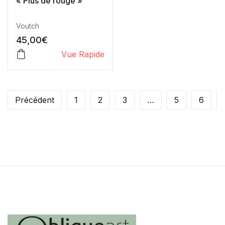
« Plus de rouge »
Voutch
45,00
€
Vue Rapide
Précédent
1
2
3
…
5
6