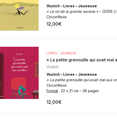
Voutch – Livres – Jeunesse
« Le roi de la grande savane »
– (2006 )/
Circonflexe
Format
: 18 x 25 cm – 32 pages
12,00
€
LIVRES - JEUNESSE
« La petite grenouille qui avait mal 
Voutch
Voutch – Livres – Jeunesse
« La petite grenouille qui avait mal aux ore
Circonflexe
Format
: 22 x 21 cm – 36 pages
12,00
€