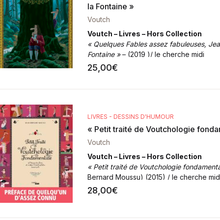
la Fontaine »
Voutch
Voutch – Livres – Hors Collection
« Quelques Fables assez fabuleuses, Jea
Fontaine »
– (2019 )/ le cherche midi
Format
: 32 x 22 cm – 80 pages
25,00
€
LIVRES - DESSINS D'HUMOUR
« Petit traité de Voutchologie fond
Voutch
Voutch – Livres – Hors Collection
« Petit traité de Voutchologie fondamenta
Bernard Moussu) (2015) / le cherche mid
Format
: 26 x 20 cm – 208 pages
28,00
€