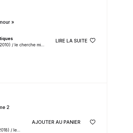
amour »
tiques
LIRE LA SUITE
Ajouter à la wish
2010) / le cherche midi
ume 2
AJOUTER AU PANIER
Ajouter à la wish
2018) / le