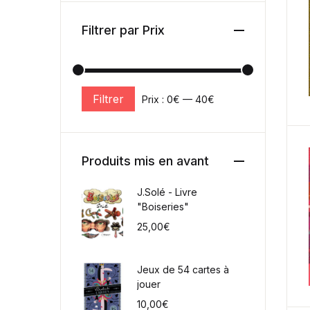
Filtrer par Prix
Filtrer
Prix :
0€
—
40€
Prix min
Prix max
Produits mis en avant
J.Solé - Livre
"Boiseries"
25,00
€
Jeux de 54 cartes à
jouer
10,00
€