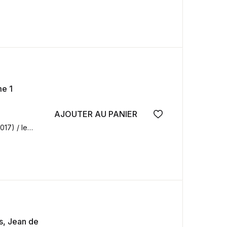
me 1
AJOUTER AU PANIER
Ajouter à la wish
017) / le
s, Jean de