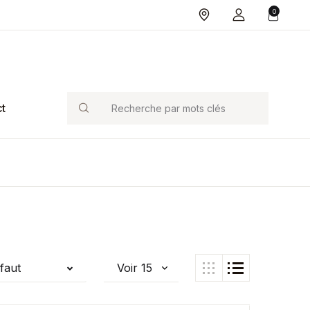
0
Search
t
éfaut