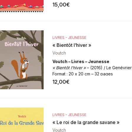
Format
: 28 x 24 cm – 40 pages
15,00
€
LIVRES - JEUNESSE
« Bientôt l’hiver »
Voutch
Voutch – Livres – Jeunesse
« Bientôt l’hiver »
– (2016) / Le Genévrier
Format
: 20 x 20 cm – 32 pages
12,00
€
LIVRES - JEUNESSE
« Le roi de la grande savane »
Voutch