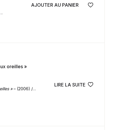
AJOUTER AU PANIER
Ajouter à la wish
aux oreilles »
LIRE LA SUITE
Ajouter à la wish
illes »
– (2006) /