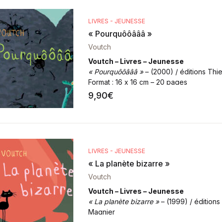
LIVRES - JEUNESSE
« Pourquôôâââ »
Voutch
Voutch – Livres – Jeunesse
« Pourquôôâââ »
– (2000) / éditions Thi
Format
: 16 x 16 cm – 20 pages
9,90
€
LIVRES - JEUNESSE
« La planète bizarre »
Voutch
Voutch – Livres – Jeunesse
« La planète bizarre »
– (1999) / éditions
Magnier