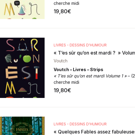
cherche midi
Format
: 32 x 14 cm – 96 pages
19,80
€
LIVRES - DESSINS D'HUMOUR
« T’es sûr qu’on est mardi ? » Volu
Voutch
Voutch – Livres – Strips
« T’es sûr qu’on est mardi Volume 1 »
– (2
cherche midi
Format
: 32 x 14 cm – 96 pages
19,80
€
LIVRES - DESSINS D'HUMOUR
« Quelques Fables assez fabuleuse