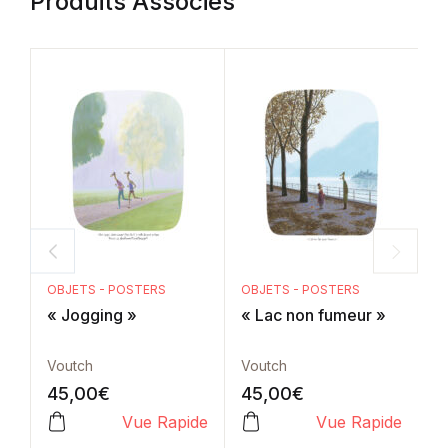
Produits Associés
OBJETS - POSTERS
OBJETS - POSTERS
O
« Jogging »
« Lac non fumeur »
«
Voutch
Voutch
V
45,00
€
45,00
€
4
Vue Rapide
Vue Rapide