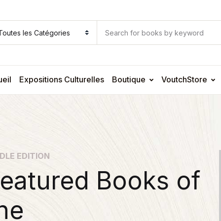
eil
Expositions Culturelles
Boutique
VoutchStore
DLE EDITION
eatured Books of
he