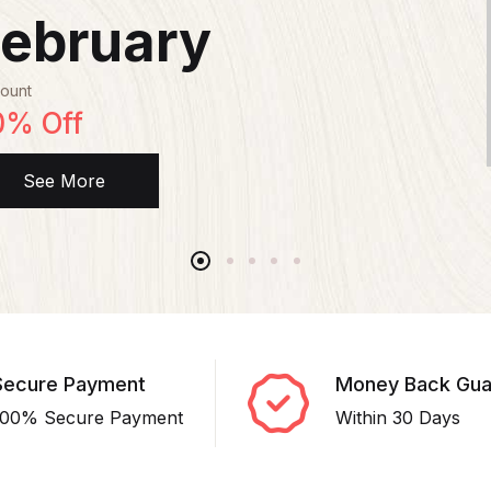
ebruary
ount
0% Off
See More
Secure Payment
Money Back Gua
100% Secure Payment
Within 30 Days