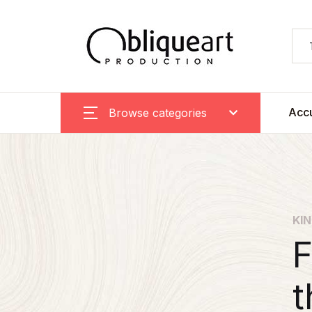
Accu
Browse categories
KIN
F
t