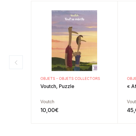
OBJETS - OBJETS COLLECTORS
OBJE
Voutch, Puzzle
« Af
Voutch
Vou
10,00
€
45