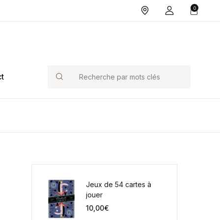
0
Search
t
Jeux de 54 cartes à
jouer
10,00
€