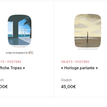
TS - POSTERS
OBJETS - POSTERS
fiche Tripes »
« Horloge parlante »
tch
Voutch
,00
€
45,00
€