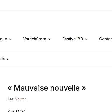
ique
VoutchStore
Festival BD
Contac
lle »
« Mauvaise nouvelle »
Par
Voutch
45,00
€