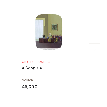
OBJETS - POSTERS
OBJETS - 
« Google »
« Foutoir
Voutch
Voutch
45,00
€
45,00
€