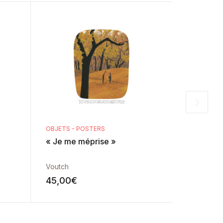
OBJETS - POSTERS
OBJETS - 
« Je me méprise »
« Happy 
Voutch
Voutch
45,00
€
45,00
€