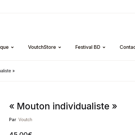
ique
VoutchStore
Festival BD
Contac
aliste »
« Mouton individualiste »
Par
Voutch
45,00
€