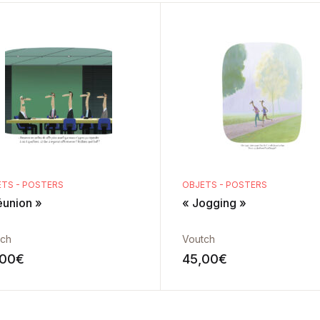
TS - POSTERS
OBJETS - POSTERS
éunion »
« Jogging »
tch
Voutch
,00
€
45,00
€