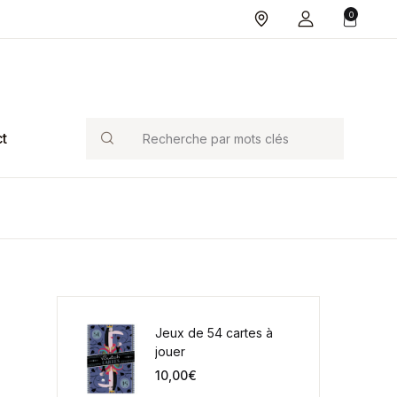
0
Search
t
Jeux de 54 cartes à
jouer
10,00
€