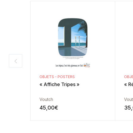
OBJETS - POSTERS
OBJE
« Affiche Tripes »
« R
Voutch
Vou
45,00
€
35