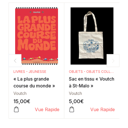
LIVRES - JEUNESSE
OBJETS - OBJETS COLLECTORS
« La plus grande
Sac en tissu « Voutch
«
course du monde »
à St-Malo »
d
Voutch
Voutch
V
15,00
€
5,00
€
2
Vue Rapide
Vue Rapide